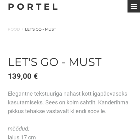
P O R T E L
POOD
/
LET'S GO - MUST
LET'S GO - MUST
139,00 €
Elegantne tekstuuriga nahast kott igapäevaseks
kasutamiseks. Sees on kolm sahtlit. Kanderihma
pikkus tehakse vastavalt kliendi soovile.
mõõdud:
laius 17 cm