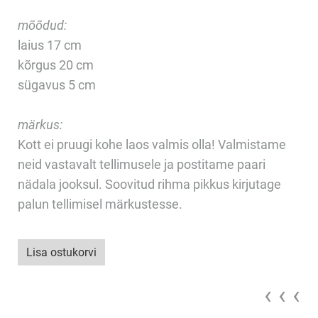
mõõdud:
laius 17 cm
kõrgus 20 cm
sügavus 5 cm
märkus:
Kott ei pruugi kohe laos valmis olla! Valmistame
neid vastavalt tellimusele ja postitame paari
nädala jooksul. Soovitud rihma pikkus kirjutage
palun tellimisel märkustesse.
Lisa ostukorvi
‹ ‹ ‹