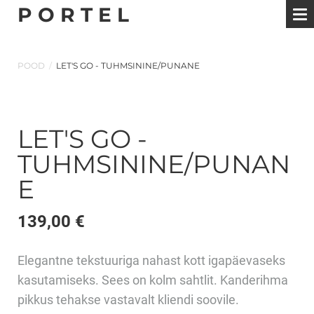
P O R T E L
POOD
/
LET'S GO - TUHMSININE/PUNANE
LET'S GO -
TUHMSININE/PUNAN
E
139,00 €
Elegantne tekstuuriga nahast kott igapäevaseks
kasutamiseks. Sees on kolm sahtlit. Kanderihma
pikkus tehakse vastavalt kliendi soovile.