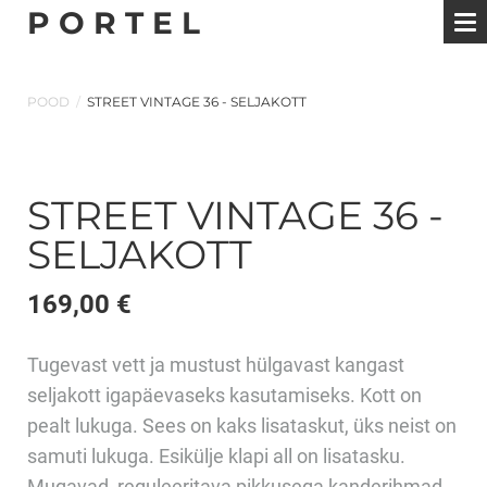
P O R T E L
POOD
/
STREET VINTAGE 36 - SELJAKOTT
STREET VINTAGE 36 -
SELJAKOTT
169,00 €
Tugevast vett ja mustust hülgavast kangast
seljakott igapäevaseks kasutamiseks. Kott on
pealt lukuga. Sees on kaks lisataskut, üks neist on
samuti lukuga. Esikülje klapi all on lisatasku.
Mugavad, reguleeritava pikkusega kanderihmad.